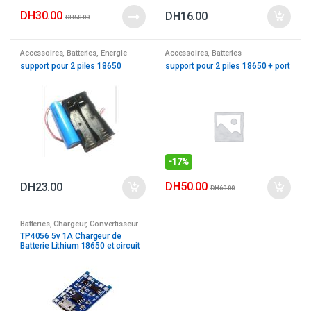
DH
30.00
DH
16.00
DH
50.00
Accessoires
,
Batteries
,
Energie
Accessoires
,
Batteries
support pour 2 piles 18650
support pour 2 piles 18650 + port
-
17%
DH
50.00
DH
23.00
DH
60.00
Batteries
,
Chargeur
,
Convertisseur
AC - DC
,
Energie
,
Module
TP4056 5v 1A Chargeur de
Batterie Lithium 18650 et circuit
de protection