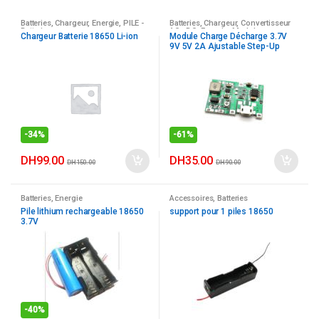
Batteries
,
Chargeur
,
Energie
,
PILE -
Batteries
,
Chargeur
,
Convertisseur
Batterie
AC - DC
,
Energie
,
Module
Chargeur Batterie 18650 Li-ion
Module Charge Décharge 3.7V
9V 5V 2A Ajustable Step-Up
pour Batterie Lithium 18650
-
34%
-
61%
DH
99.00
DH
35.00
DH
150.00
DH
90.00
Batteries
,
Energie
Accessoires
,
Batteries
Pile lithium rechargeable 18650
support pour 1 piles 18650
3.7V
-
40%