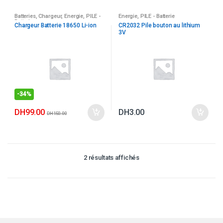
Batteries
,
Chargeur
,
Energie
,
PILE -
Energie
,
PILE - Batterie
Batterie
Chargeur Batterie 18650 Li-ion
CR2032 Pile bouton au lithium
3V
-
34%
DH
99.00
DH
3.00
DH
150.00
2 résultats affichés