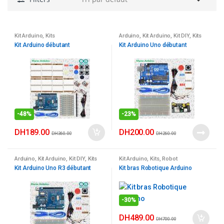
Kit Arduino
,
Kits
Arduino
,
Kit Arduino
,
Kit DIY
,
Kits
Kit Arduino débutant
Kit Arduino Uno débutant
-
48%
-
23%
DH
189.00
DH
200.00
DH
360.00
DH
260.00
Arduino
,
Kit Arduino
,
Kit DIY
,
Kits
Kit Arduino
,
Kits
,
Robot
Kit Arduino Uno R3 débutant
Kit bras Robotique Arduino
-
30%
DH
489.00
DH
700.00