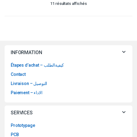
11 résultats affichés
page
du
produit
INFORMATION
Étapes d’achat – كيفيةالطلب
Contact
Livraison – التوصيل
Paiement – الاداء
SERVICES
Prototypage
PCB