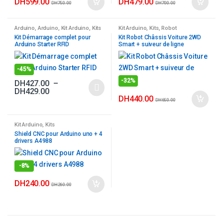
DH
599.00
DH
479.00
DH
750.00
DH
700.00
Arduino
,
Arduino
,
Kit Arduino
,
Kits
Kit Arduino
,
Kits
,
Robot
Kit Démarrage complet pour
Kit Robot Châssis Voiture 2WD
Arduino Starter RFID
Smart + suiveur de ligne
-
45%
-
32%
DH
427.00
–
Plage
DH
429.00
Ce
DH
440.00
de
DH
650.00
produit
prix :
DH427.00
a
à
Kit Arduino
,
Kits
plusieurs
DH429.00
Shield CNC pour Arduino uno + 4
variations.
drivers A4988
Les
options
-
8%
peuvent
DH
240.00
être
DH
260.00
choisies
sur
la