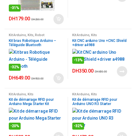
-
31%
DH
179.00
DH
260.00
Kit Arduino
,
Kits
,
Robot
Kit Arduino
,
Kits
Kit bras Robotique Arduino –
Kit CNC arduino Uno +CNC Shield
Téléguide Bluetooth
+driver a4988
-
13%
-
32%
DH
350.00
DH
400.00
DH
649.00
DH
950.00
Kit Arduino
,
Kits
Kit Arduino
,
Kits
Kit de démarrage RFID pour
Kit de démarrage RFID pour
Arduino Mega Starter Kit
Arduino UNO R3 Starter
-
20%
-
32%