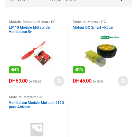
Module
,
Moteurs
,
Moteurs DC
Moteurs
,
Moteurs DC
L9110 Module Moteur de
Moteur DC Smart +Roue
Ventilateur 5v
-
54%
-
31%
DH
69.00
DH
45.00
DH
150.00
DH
65.00
Moteurs
,
Moteurs DC
Ventilateur Module Moteur L9110
pour Arduino