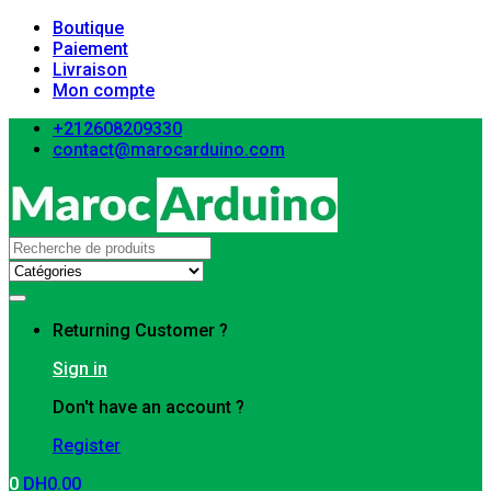
Boutique
Paiement
Livraison
Mon compte
+212608209330
contact@marocarduino.com
Search
for:
Returning Customer ?
Sign in
Don't have an account ?
Register
0
DH
0.00