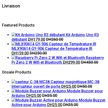
Livraison
Featured Products
Kit Arduino Uno R3
débutant
DH
179.00
DH
260.00
MLX90614 GY-906 Capteur de Température IR
DH
159.00
DH
250.00
Raspberry
Pi Zero 2 W Wifi et Bluetooth
DH
299.00
DH
450.00
Onsale Products
Capteur magnétique MC-38
Interrupteur ouvert de porte
DH
25.00
DH
50.00
Module Buzzer pour
Arduino
DH
25.00
DH
35.00
Module Buzzer
Active pour Arduino
DH
25.00
DH
35.00