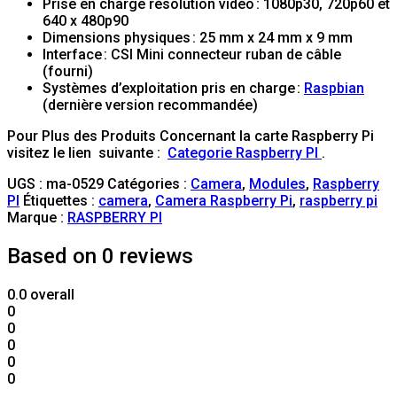
Prise en charge résolution vidéo : 1080p30, 720p60 et
640 x 480p90
Dimensions physiques : 25 mm x 24 mm x 9 mm
Interface : CSI Mini connecteur ruban de câble
(fourni)
Systèmes d’exploitation pris en charge :
Raspbian
(dernière version recommandée)
Pour Plus des Produits Concernant la carte Raspberry Pi
visitez le lien suivante :
Categorie Raspberry PI
.
UGS :
ma-0529
Catégories :
Camera
,
Modules
,
Raspberry
PI
Étiquettes :
camera
,
Camera Raspberry Pi
,
raspberry pi
Marque :
RASPBERRY PI
Based on 0 reviews
0.0
overall
0
0
0
0
0