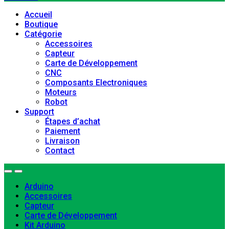
Accueil
Boutique
Catégorie
Accessoires
Capteur
Carte de Développement
CNC
Composants Electroniques
Moteurs
Robot
Support
Étapes d’achat
Paiement
Livraison
Contact
Arduino
Accessoires
Capteur
Carte de Développement
Kit Arduino