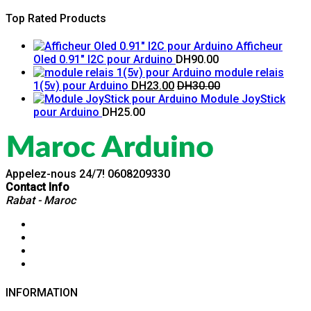
Top Rated Products
Afficheur
Oled 0.91" I2C pour Arduino
DH
90.00
module relais
1(5v) pour Arduino
DH
23.00
DH
30.00
Module JoyStick
pour Arduino
DH
25.00
Appelez-nous 24/7!
0608209330
Contact Info
Rabat - Maroc
INFORMATION