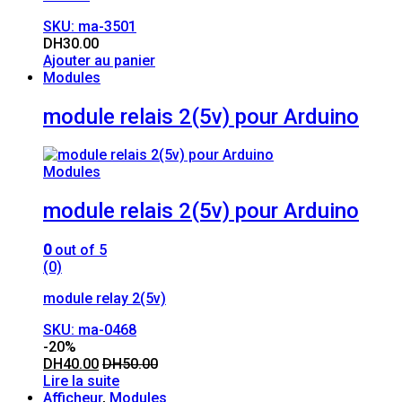
SKU: ma-3501
DH
30.00
Ajouter au panier
Modules
module relais 2(5v) pour Arduino
Modules
module relais 2(5v) pour Arduino
0
out of 5
(0)
module relay 2(5v)
SKU: ma-0468
-
20%
DH
40.00
DH
50.00
Lire la suite
Afficheur
,
Modules