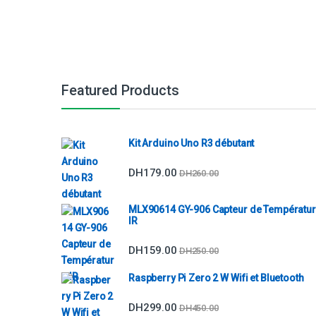
Featured Products
Kit Arduino Uno R3 débutant
DH
179.00
DH
260.00
MLX90614 GY-906 Capteur de Températu
IR
DH
159.00
DH
250.00
Raspberry Pi Zero 2 W Wifi et Bluetooth
DH
299.00
DH
450.00