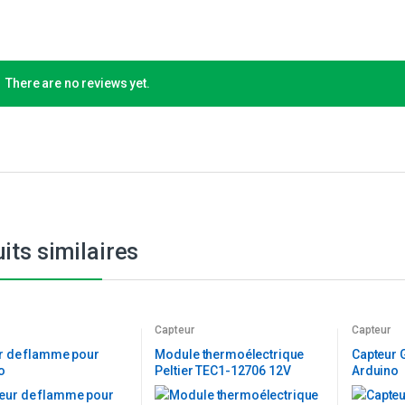
There are no reviews yet.
its similaires
Capteur
Capteur
r de flamme pour
Module thermoélectrique
Capteur 
o
Peltier TEC1-12706 12V
Arduino