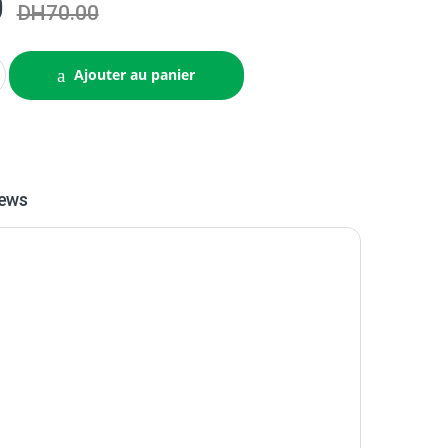
0
DH
70.00
Ajouter au panier
iews