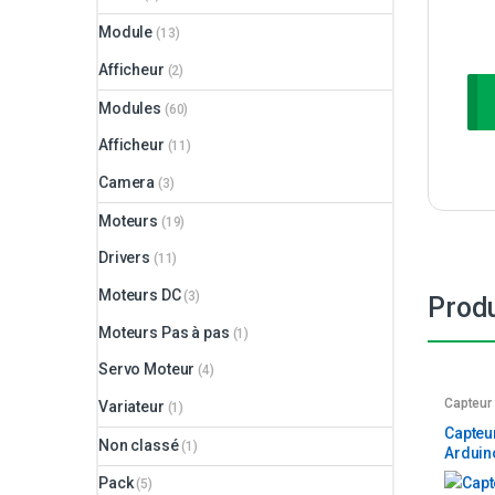
Module
(13)
Afficheur
(2)
Modules
(60)
Afficheur
(11)
Camera
(3)
Moteurs
(19)
Drivers
(11)
Moteurs DC
(3)
Produ
Moteurs Pas à pas
(1)
Servo Moteur
(4)
Capteur
Variateur
(1)
Capteu
Non classé
(1)
Arduin
Pack
(5)