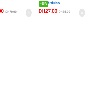
-
23%
00
DH
27.00
DH
70.00
DH
35.00