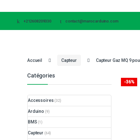
+212608209330
contact@marocarduino.com
Accueil
Capteur
Capteur Gaz MQ 9 pou
Catégories
-
36%
Accessoires
(32)
Arduino
(9)
BMS
(1)
Capteur
(64)