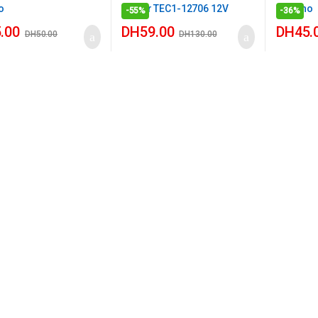
-
55%
-
36%
.00
DH
59.00
DH
45.
DH
50.00
DH
130.00