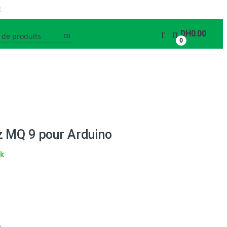
E
Search
DH
0.00
for:
0
z MQ 9 pour Arduino
ck