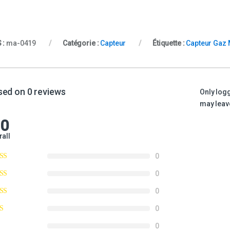
 :
ma-0419
Catégorie :
Capteur
Étiquette :
Capteur Gaz 
sed on 0 reviews
Only log
may leave
.0
rall
0
0
0
0
0