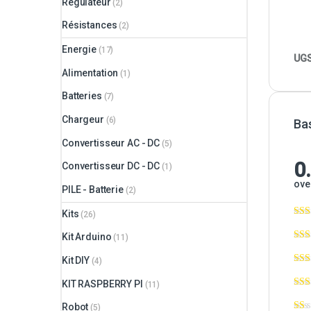
Régulateur
(2)
Résistances
(2)
Energie
(17)
UGS
Alimentation
(1)
Batteries
(7)
Chargeur
(6)
Ba
Convertisseur AC - DC
(5)
0
Convertisseur DC - DC
(1)
ove
PILE - Batterie
(2)
Kits
(26)
Kit Arduino
(11)
Kit DIY
(4)
KIT RASPBERRY PI
(11)
Robot
(5)