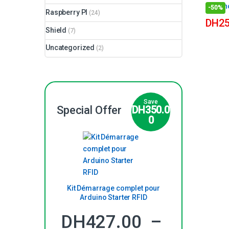
-
50%
Raspberry PI
(24)
DH
25
Shield
(7)
Uncategorized
(2)
Save
Special
Offer
DH
350.0
0
Kit Démarrage complet pour
Arduino Starter RFID
DH
427.00
–