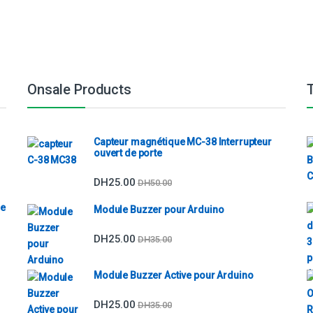
Onsale Products
Capteur magnétique MC-38 Interrupteur
ouvert de porte
DH
25.00
DH
50.00
re
Module Buzzer pour Arduino
DH
25.00
DH
35.00
Module Buzzer Active pour Arduino
DH
25.00
DH
35.00