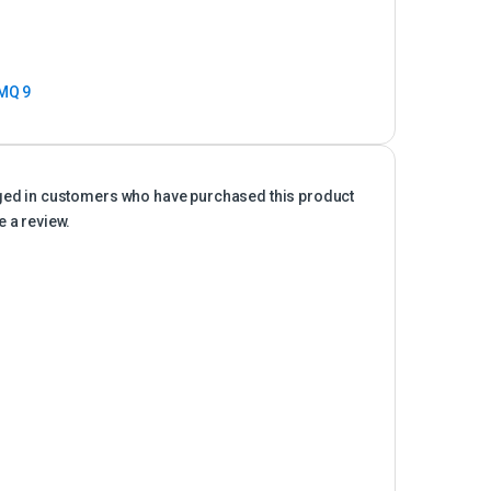
MQ 9
ged in customers who have purchased this product
 a review.