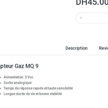
DH
45.0
Q
u
a
n
t
i
t
y
Description
Rev
pteur Gaz MQ 9
Alimentation: 5 Vcc
Sortie analogique
Temps de réponse rapide et haute sensibilité
Longue durée de vie et bonne stabilité