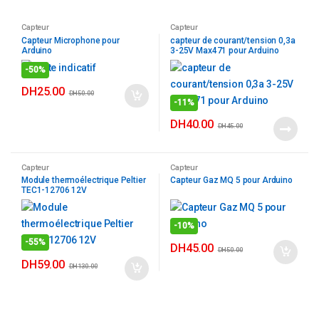
Capteur
Capteur
Capteur Microphone pour
capteur de courant/tension 0,3a
Arduino
3-25V Max471 pour Arduino
-
50%
DH
25.00
DH
50.00
-
11%
DH
40.00
DH
45.00
Capteur
Capteur
Module thermoélectrique Peltier
Capteur Gaz MQ 5 pour Arduino
TEC1-12706 12V
-
10%
-
55%
DH
45.00
DH
50.00
DH
59.00
DH
130.00