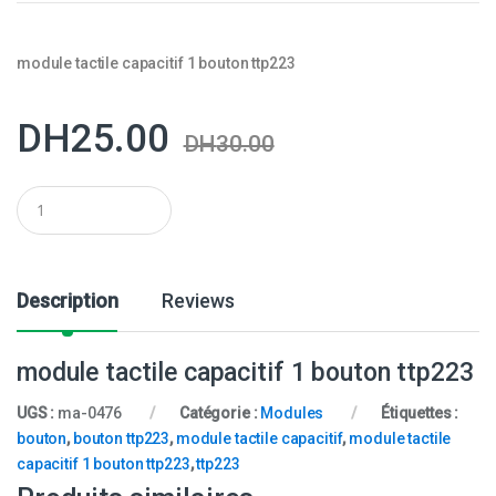
module tactile capacitif 1 bouton ttp223
DH
25.00
DH
30.00
Q
u
a
n
t
i
Description
Reviews
t
y
module tactile capacitif 1 bouton ttp223
UGS :
ma-0476
Catégorie :
Modules
Étiquettes :
bouton
,
bouton ttp223
,
module tactile capacitif
,
module tactile
capacitif 1 bouton ttp223
,
ttp223