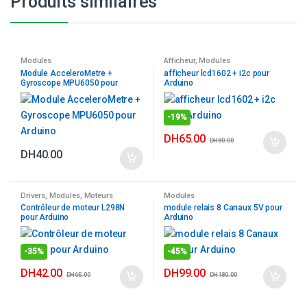
Produits similaires
Modules
Afficheur
,
Modules
Module AcceleroMetre +
afficheur lcd1602 + i2c pour
Gyroscope MPU6050 pour
Arduino
Arduino
-
19%
DH
65.00
DH
80.00
DH
40.00
Drivers
,
Modules
,
Moteurs
Modules
Contrôleur de moteur L298N
module relais 8 Canaux 5V pour
pour Arduino
Arduino
-
35%
-
45%
DH
42.00
DH
99.00
DH
65.00
DH
180.00