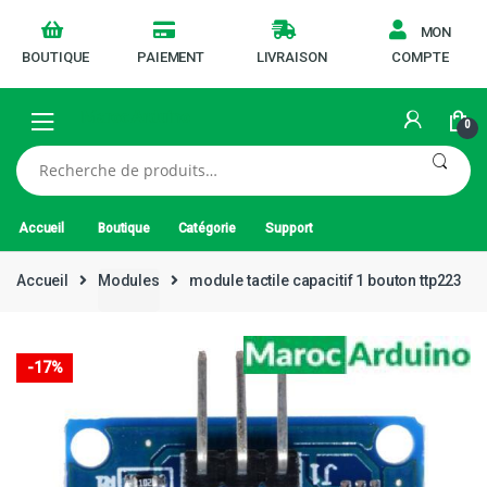
MON
BOUTIQUE
PAIEMENT
LIVRAISON
COMPTE
0
Recherche
pour :
Accueil
Boutique
Catégorie
Support
Accueil
Modules
module tactile capacitif 1 bouton ttp223
-
17%