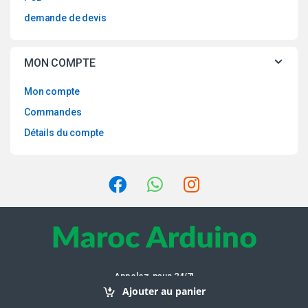
demande de devis
MON COMPTE
Mon compte
Commandes
Détails du compte
Appelez-nous 24/7!
0608209330
Ajouter au panier