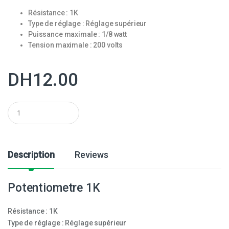
Résistance : 1K
Type de réglage : Réglage supérieur
Puissance maximale : 1/8 watt
Tension maximale : 200 volts
DH
12.00
Q
u
a
n
t
i
Description
Reviews
t
y
Potentiometre 1K
Résistance : 1K
Type de réglage : Réglage supérieur