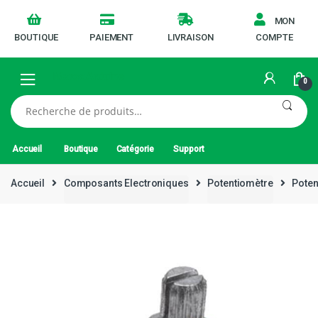
MON
BOUTIQUE
PAIEMENT
LIVRAISON
COMPTE
0
Recherche
pour :
Accueil
Boutique
Catégorie
Support
Accueil
Composants Electroniques
Potentiomètre
Poten